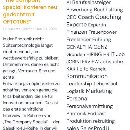
“The Company
Berufseinsteiger
AI
Special: Karrieren neu
Bewerbung
Buchhaltung
gedacht mit
Coaching
Coach
CEO
OPTOTUNE”
Experte
Expertin
Dr. Susette Germer
Juli 20, 2026
Finanzen
Frauenpower
Freelancer
In der Photonik reicht
Führung
Spitzentechnologie längst
GENZ
GENALPHA
nicht mehr aus, um
IT
HIRING
Job
Gründen
HR
wettbewerbsfähig zu bleiben.
Jobsuche
JOBINTERVIEW
Unternehmen, denen es nicht
KARRIERE
Klarheit
gelingt, Vertrauen, Sinn und
Kommunikation
echte
Leadership
Lebenslauf
Entwicklungsmöglichkeiten zu
Marketing
schaffen, verlieren genau die
Logistik
Mitarbeitenden, die sie für
Personal
Innovation brauchen. Dies ist
Personalvermittlung
das erste schriftliche
Photonik
Podcast
Interview im Rahmen von
Produktion
rekruiting
„The Company Special“ – der
sales
SalesPro4U
SalesPro4U-Reihe, in der wir