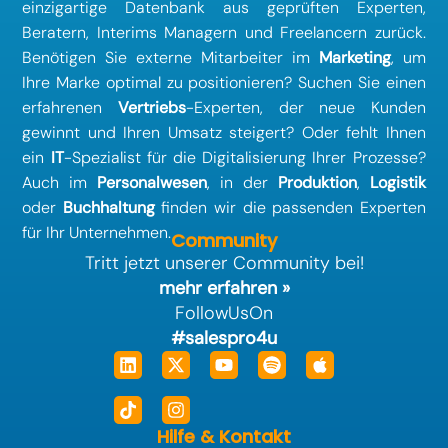
einzigartige Datenbank aus geprüften Experten,
Beratern, Interims Managern und Freelancern zurück.
Benötigen Sie externe Mitarbeiter im
Marketing
, um
Ihre Marke optimal zu positionieren? Suchen Sie einen
erfahrenen
Vertriebs
-Experten, der neue Kunden
gewinnt und Ihren Umsatz steigert? Oder fehlt Ihnen
ein
IT
-Spezialist für die Digitalisierung Ihrer Prozesse?
Auch im
Personalwesen
, in der
Produktion
,
Logistik
oder
Buchhaltung
finden wir die passenden Experten
für Ihr Unternehmen.
Community
Tritt jetzt unserer Community bei!
mehr erfahren »
FollowUsOn
#salespro4u
Linkedin
Tiktok
X-
Instagram
Youtube
Spotify
Apple
twitter
Hilfe & Kontakt