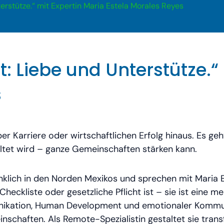
terstütze.“ mit Expertin Maria Estela Morales Reyes
t: Liebe und Unterstütze.“
s
er Karriere oder wirtschaftlichen Erfolg hinaus. Es 
ltet wird – ganze Gemeinschaften stärken kann.
nklich in den Norden Mexikos und sprechen mit Maria Es
heckliste oder gesetzliche Pflicht ist – sie ist eine 
nikation, Human Development und emotionaler Kommun
nschaften. Als Remote-Spezialistin gestaltet sie tran