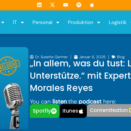
L
X
Y
S
A
i
-
o
p
p
n
t
u
o
p
k
w
t
t
l
IT
Personal
Produktion
Logistik
e
i
u
i
e
d
t
b
f
i
t
e
y
n
e
r
Dr. Susette Germer
Januar 6, 2026
Blog
„In allem, was du tust:
Unterstütze.“ mit Expert
Morales Reyes
You can
listen
the
podcast
here:
ContentNation
Spotfiy
Itunes