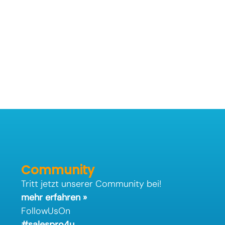
Community
Tritt jetzt unserer Community bei!
mehr erfahren »
FollowUsOn
#salespro4u