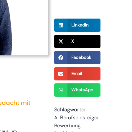
Jetzt
Teilen!
LinkedIn
X
Facebook
Email
WhatsApp
edacht mit
Schlagwörter
Berufseinsteiger
AI
Bewerbung
r aus, um