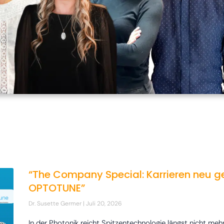
“The Company Special: Karrieren neu g
OPTOTUNE”
Dr. Susette Germer
Juli 20, 2026
In der Photonik reicht Spitzentechnologie längst nicht meh