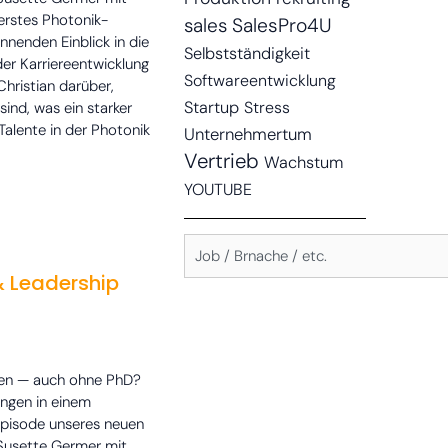
erstes Photonik-
sales
SalesPro4U
nenden Einblick in die
Selbstständigkeit
der Karriereentwicklung
Softwareentwicklung
ristian darüber,
Startup
Stress
ind, was ein starker
alente in der Photonik
Unternehmertum
Vertrieb
Wachstum
YOUTUBE
Suche
Suchbegriff:
& Leadership
auen — auch ohne PhD?
ungen in einem
 Episode unseres neuen
Susette Germer mit