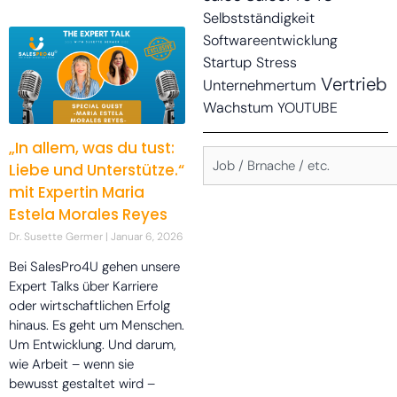
Selbstständigkeit
Softwareentwicklung
Startup
Stress
Vertrieb
Unternehmertum
Wachstum
YOUTUBE
„In allem, was du tust:
Suche
Suchbegriff:
Liebe und Unterstütze.“
mit Expertin Maria
Estela Morales Reyes
Dr. Susette Germer
Januar 6, 2026
Bei SalesPro4U gehen unsere
Expert Talks über Karriere
oder wirtschaftlichen Erfolg
hinaus. Es geht um Menschen.
Um Entwicklung. Und darum,
wie Arbeit – wenn sie
bewusst gestaltet wird –