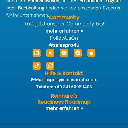
Auch im
Personalwesen
, in der
Produktion
,
Logistik
oder
Buchhaltung
finden wir die passenden Experten
für Ihr Unternehmen.
Community
Tritt jetzt unserer Community bei!
mehr erfahren »
FollowUsOn
#salespro4u
Linkedin
Tiktok
X-
Instagram
Youtube
Spotify
Apple
twitter
Hilfe & Kontakt
E-Mail:
expert@salespro4u.com
Telefon:
+49 341 6005 1403
Reinhard's
Readiness Roadmap
mehr erfahren »