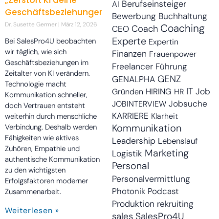
„Zerstört KI deine
Berufseinsteiger
AI
Geschäftsbeziehungen?“
Bewerbung
Buchhaltung
Dr. Susette Germer
März 12, 2026
Coaching
Coach
CEO
Experte
Bei SalesPro4U beobachten
Expertin
wir täglich, wie sich
Finanzen
Frauenpower
Geschäftsbeziehungen im
Freelancer
Führung
Zeitalter von KI verändern.
GENZ
GENALPHA
Technologie macht
IT
HIRING
Job
Gründen
HR
Kommunikation schneller,
Jobsuche
JOBINTERVIEW
doch Vertrauen entsteht
KARRIERE
Klarheit
weiterhin durch menschliche
Kommunikation
Verbindung. Deshalb werden
Fähigkeiten wie aktives
Leadership
Lebenslauf
Zuhören, Empathie und
Marketing
Logistik
authentische Kommunikation
Personal
zu den wichtigsten
Personalvermittlung
Erfolgsfaktoren moderner
Photonik
Podcast
Zusammenarbeit.
Produktion
rekruiting
Weiterlesen »
sales
SalesPro4U