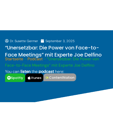
Dr. Susette Germer
September 3, 2025
“Unersetzbar: Die Power von Face-to-
Face Meetings” mit Experte Joe Delfino
Startseite
-
Podcast
-
“Unersetzbar: Die Power von
Face-to-Face Meetings” mit Experte Joe Delfino
You can
listen
the
podcast
here:
ContentNation
Spotfiy
Itunes