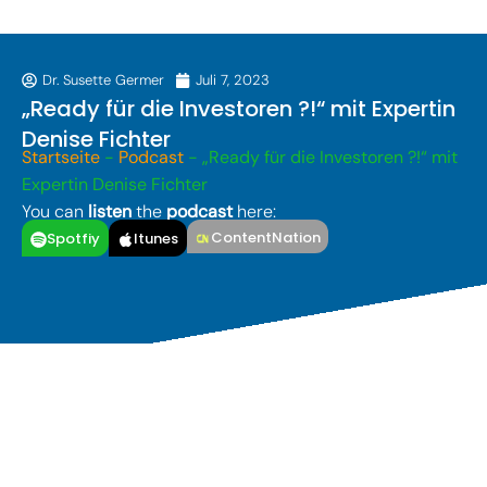
Dr. Susette Germer
Juli 7, 2023
„Ready für die Investoren ?!“ mit Expertin
Denise Fichter
Startseite
-
Podcast
-
„Ready für die Investoren ?!“ mit
Expertin Denise Fichter
You can
listen
the
podcast
here:
ContentNation
Spotfiy
Itunes